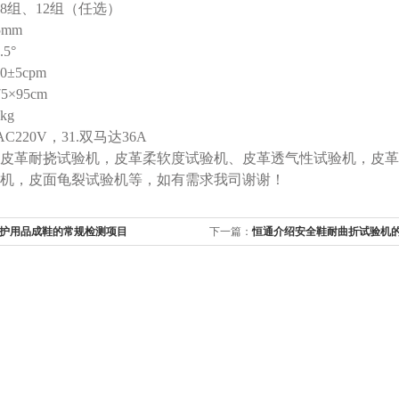
8组、12组（任选）
5mm
5°
±5cpm
5×95cm
kg
C220V，31.双马达36A
皮革耐挠试验机，皮革柔软度试验机、皮革透气性试验机，皮革
机，皮面龟裂试验机等，如有需求我司谢谢！
护用品成鞋的常规检测项目
下一篇：
恒通介绍安全鞋耐曲折试验机