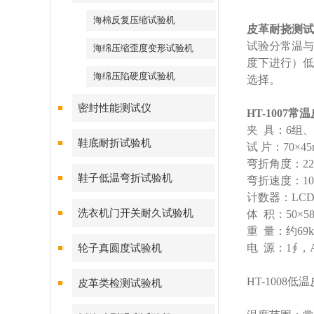
海棉反复压缩试验机
皮革耐挠测试
试验分常温与
海绵压缩歪度变形试验机
度下进行）低
海绵压陷硬度试验机
选择。
密封性能测试仪
HT-1007
夹 具：6组、
鞋底耐折试验机
试 片：70×45
弯折角度：22.
鞋子低温弯折试验机
弯折速度：100
计数器：LCD0
洗衣机门开关耐久试验机
体 积：50×58
重 量：约69k
电 源：1∮，A
轮子真圆度试验机
HT-1008
皮革类检测试验机