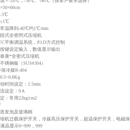
～-20℃，-30℃、-40℃（按客户要求选择）
50×60cm
.3℃
±1℃
温降到-40℃约1℃/min
段式全密闭式压缩机
C平衡调温系统，P.I.D方式控制
按键设定输入，数值显示输出
泰康*全密式压缩机
锈钢板（SUS#304）
冷媒R-404
5~0.8Kg
时间设定：1.5min
流设定：9Ａ
：常用22kg/cm2
W
质发泡及玻璃棉
缩机过载保护开关，冷媒高压保护开关，超温保护开关，电磁保
液晶显示0~999，999