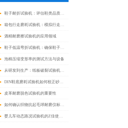
鞋子耐折试验机：评估鞋类品质的重要工具
箱包行走磨耗试验机：模拟行走磨损，确保箱包经久耐用
酒精耐磨擦试验机的应用领域
鞋子低温弯折试验机：确保鞋子品质的利器
泡棉压缩变形率的测试方法与设备
从研发到生产：纸板破裂试验机在包装材料研发与质量控制中的关键角色
DIN鞋底磨耗试验机如何校正砂纸来做测试？
皮革耐磨脱色试验机的重要性
如何确认织物抗起毛球耐磨仪标准图形—Lissajous图形
婴儿车动态路况试验机的Z佳使用环境