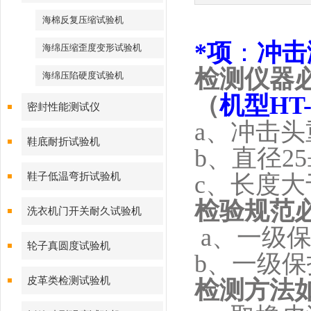
海棉反复压缩试验机
*项
：
冲击
海绵压缩歪度变形试验机
检测仪器
海绵压陷硬度试验机
（
机型
HT-
密封性能测试仪
a
、冲击头
鞋底耐折试验机
b
、直径
25
鞋子低温弯折试验机
c
、长度大
检验规范
洗衣机门开关耐久试验机
a
、一级
轮子真圆度试验机
b
、一级保
皮革类检测试验机
检测方法