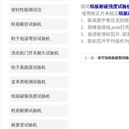
我司
纸板耐破强度试验
密封性能测试仪
使用校正片来校正
纸板
1
、
取表面平整且无刮痕
鞋底耐折试验机
2
、按峰值按钮
,peak
灯
3
、放进标准铝箔片
.
按
鞋子低温弯折试验机
4
、取铝箔片平均值作为
洗衣机门开关耐久试验机
上一篇：
你可知纸板破裂试验
轮子真圆度试验机
皮革类检测试验机
纸箱破裂强度试验机
鞋底耐磨试验机
耐黄变试验机