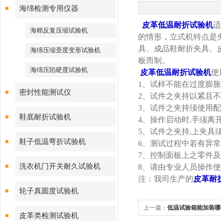
海绵检测专用仪器
皮革低温耐折试验机
适
海棉反复压缩试验机
的情形，立式机特点是
具、成品鞋耐折夹具、
海绵压缩歪度变形试验机
板而制。
海绵压陷硬度试验机
皮革低温耐折试验机
使
1
、试样不能在过度膨胀
密封性能测试仪
2
、试件之夹持以紧且不
3
、试件之夹持须使用配
鞋底耐折试验机
4
、操作启动时
,
手须离
5
、试件之夹持
,
上夹具
鞋子低温弯折试验机
6
、测试过程中若有异常
7
、控制面板上之零件及
洗衣机门开关耐久试验机
8
、请由专业人员操作使
注：我司生产的
皮革耐
轮子真圆度试验机
上一篇：
低温试验箱能加装哪
皮革类检测试验机