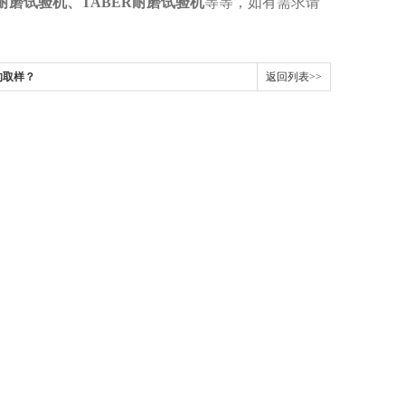
耐磨试验机、TABER耐磨试验机
等等，如有需求请
的取样？
返回列表>>