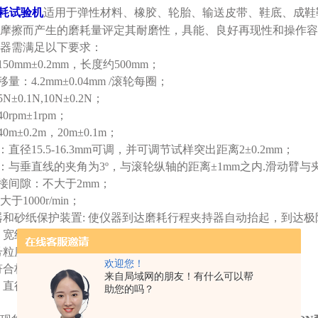
耗试验机
适用于弹性材料、橡胶、轮胎、输送皮带、鞋底、成鞋
摩擦而产生的磨耗量评定其耐磨性，具能、良好再现性和操作容
器需满足以下要求：
150mm±0.2mm
，长度约
500mm
；
移量：
4.2mm±0.04mm /
滚轮每圈；
5N±0.1N,10N±0.2N
；
40rpm±1rpm
；
40m±0.2m
，
20m±0.1m
；
：直径
15.5-16.3mm
可调，并可调节试样突出距离
2±0.2mm
；
：与垂直线的夹角为
3º
，与滚轮纵轴的距离
±1mm
之内
.
滑动臂与
接间隙：不大于
2mm
；
大于
1000r/min
；
器和砂纸保护装置
:
使仪器到达磨耗行程夹持器自动抬起，到达极
：宽约
50mm,
厚不超过
0.2mm
；
号粒度砂布，宽大于
400mm
，
474mm±1mm
长，平均厚度
1mm
；
欢迎您！
符合标准要求的附录
B
；
来自局域网的朋友！有什么可以帮
：直径约
55mm,
尼龙长约
70mm
真空管：用于吸收胶末。
助您的吗？