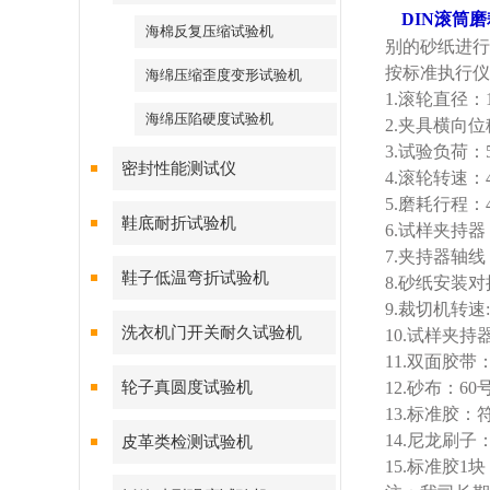
DIN
滚筒磨
海棉反复压缩试验机
别的砂纸进行
按标准执行仪
海绵压缩歪度变形试验机
1.
滚轮直径：
海绵压陷硬度试验机
2.
夹具横向位
3.
试验负荷：
密封性能测试仪
4.
滚轮转速：
5.
磨耗行程：
鞋底耐折试验机
6.
试样夹持器
7.
夹持器轴线
鞋子低温弯折试验机
8.
砂纸安装对
9.
裁切机转速
:
洗衣机门开关耐久试验机
10.
试样夹持
11.
双面胶带
轮子真圆度试验机
12.
砂布：
60
13.
标准胶：
14.
尼龙刷子
皮革类检测试验机
15.
标准胶
1
块