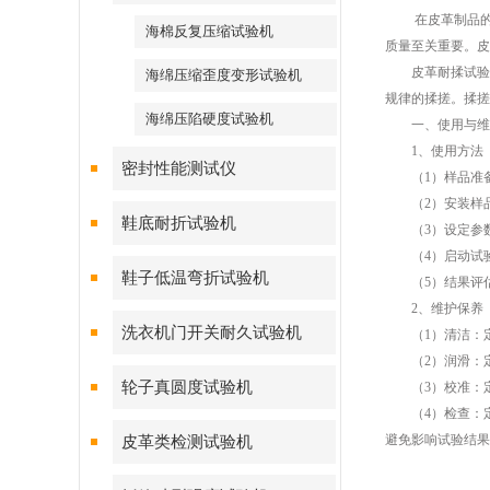
在皮革制品的生
海棉反复压缩试验机
质量至关重要。皮
皮革耐揉试验机
海绵压缩歪度变形试验机
规律的揉搓。揉搓
海绵压陷硬度试验机
一、使用与维
1、使用方法
密封性能测试仪
（1）样品准备：
（2）安装样品
鞋底耐折试验机
（3）设定参数
（4）启动试验
鞋子低温弯折试验机
（5）结果评估
2、维护保养
洗衣机门开关耐久试验机
（1）清洁：定
（2）润滑：定
轮子真圆度试验机
（3）校准：定
（4）检查：定
避免影响试验结果
皮革类检测试验机