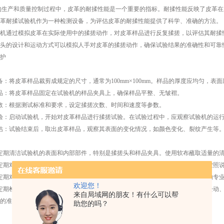
产和质量控制过程中，皮革的耐揉性能是一个重要的指标。耐揉性能反映了皮革在
革耐揉试验机作为一种检测设备，为评估皮革的耐揉性能提供了科学、准确的方法。
通过模拟皮革在实际使用中的揉搓动作，对皮革样品进行反复揉搓，以评估其耐揉性
头的设计和运动方式可以模拟人手对皮革的揉搓动作，确保试验结果的准确性和可靠
护
将皮革样品裁剪成规定的尺寸，通常为100mm×100mm。样品的厚度应均匀，表
：将皮革样品固定在试验机的样品夹具上，确保样品平整、无皱褶。
：根据测试标准和要求，设定揉搓次数、时间和速度等参数。
：启动试验机，开始对皮革样品进行揉搓试验。在试验过程中，应观察试验机的运行
：试验结束后，取出皮革样品，观察其表面的变化情况，如颜色变化、裂纹产生等。
期清洁试验机的表面和内部部件，特别是揉搓头和样品夹具。使用软布蘸取适量的清
期对试验机的机械传动装置进行润滑，确保其运行顺畅。使用专用的润滑剂，按照说
期对试验机的计数器、定时器和速度调节器进行校准，确保其准确性。校准应由专业
欢迎您！
期检查试验机的电气线路和机械部件，确保其正常运行。检查电气线路是否有松动、
来自局域网的朋友！有什么可以帮
的准确性。
助您的吗？