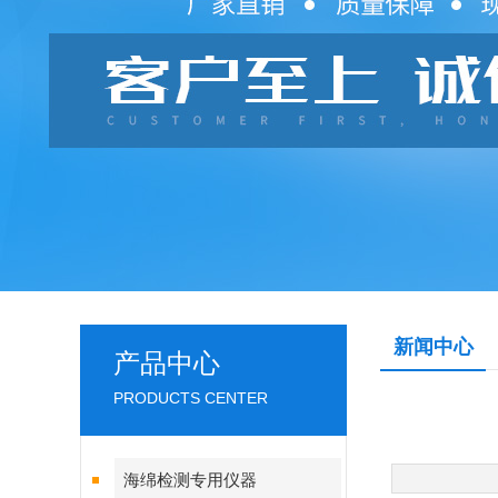
新闻中心
产品中心
PRODUCTS CENTER
海绵检测专用仪器