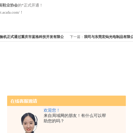
装鞋业协会
的*正式开通！
t.acafa.com/
！
验机正式通过重庆市蓝格科技开发有限公
下一篇：
我司与东莞宏灿光电制品有限
运输振动台！
欢迎您！
来自局域网的朋友！有什么可以帮
助您的吗？