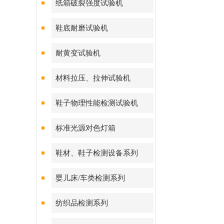
纸箱破裂强度试验机
鞋底耐磨试验机
耐黄变试验机
材料拉压、拉伸试验机
鞋子物理性能检测试验机
标准光源对色灯箱
鞋材、鞋子检测设备系列
婴儿床/车类检测系列
纺织品检测系列