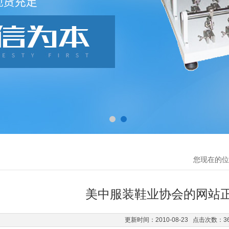
您现在的位
美中服装鞋业协会的网站
更新时间：2010-08-23 点击次数：3