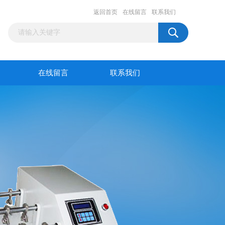
返回首页
在线留言
联系我们
在线留言
联系我们