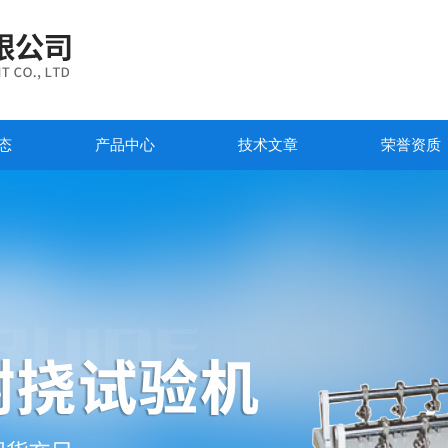
态
产品中心
技术文章
荣誉资质