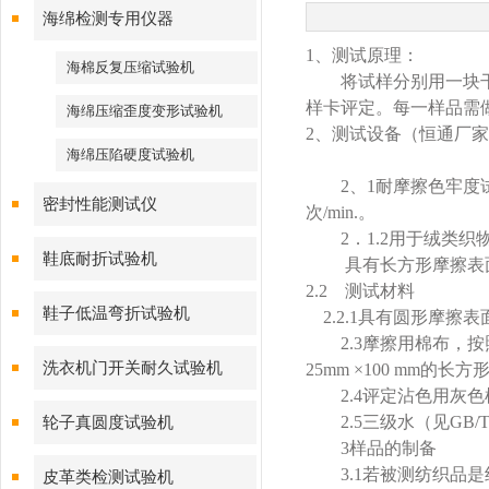
海绵检测专用仪器
1
、测试原理：
海棉反复压缩试验机
将试样分别用一块干摩
样卡评定。每一样品需
海绵压缩歪度变形试验机
2
、测试设备（恒通厂家
海绵压陷硬度试验机
2
、
1
耐摩擦色牢度
密封性能测试仪
次
/min.
。
2
．
1.2
用于绒类织
鞋底耐折试验机
具有长方形摩擦表
2.2
测试材料
鞋子低温弯折试验机
2.2.1
具有圆形摩擦表
2.3
摩擦用棉布，按
洗衣机门开关耐久试验机
25mm ×100 mm
的长方
2.4
评定沾色用灰色
2.5
三级水（见
GB/T
轮子真圆度试验机
3
样品的制备
3.1
若被测纺织品是
皮革类检测试验机