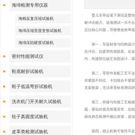
海绵检测专用仪器
婴儿车举起落下测试是婴幼儿
海棉反复压缩试验机
耐冲击能力。该项测试一旦不合
定位核心问题，导致整改效率低
海绵压缩歪度变形试验机
海绵压陷硬度试验机
第一，车架材质与结构设计缺
抗冲击、抗疲劳性能较差。在反
密封性能测试仪
均，衔接部位缺乏加固设计，落
鞋底耐折试验机
第二，零部件装配工艺不达标
丝紧固不到位、卡扣咬合不紧密
鞋子低温弯折试验机
支架散架，无法承受标准测试的
洗衣机门开关耐久试验机
第三，焊接与衔接工艺粗糙，
题，看似外观无明显异常，实则
轮子真圆度试验机
疵在静态检测中难以发现，是动
第四，锁止机构可靠性不足，
皮革类检测试验机