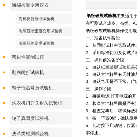
海绵检测专用仪器
纸板破裂试验机
主要适用
海棉反复压缩试验机
亦可测试合成皮、布类。A
纸板破裂试验机操作使用规
海绵压缩歪度变形试验机
一、准备试件阶段
海绵压陷硬度试验机
1、从同批试料中选取试件
2、采用标准切刀及切试片
密封性能测试仪
二、操作前准备阶段
1、确认
纸板破裂试验机
是
鞋底耐折试验机
2、确认甘油杯里有无甘油
3、确认气压是否正常。(气
鞋子低温弯折试验机
三、操作阶段
1、接通电源,打开电源的
洗衣机门开关耐久试验机
2、检查甘油杯里面是否有
3、检查完毕后，将试样放
4、按一下置0键，确认显
轮子真圆度试验机
5、此时按下启动键，仪器
零停止。
皮革类检测试验机