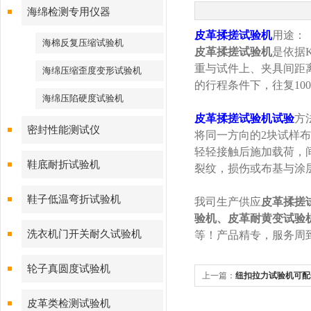
海绵检测专用仪器
皮革揉搓试验机
用途：
海棉反复压缩试验机
皮革揉搓试验机
是依据
K
重与试件上、夹具间距
海绵压缩歪度变形试验机
的行程条件下，往复
100
海绵压陷硬度试验机
皮革揉搓试验机试验
方
密封性能测试仪
将同一方向的
2
块试样布
轻轻接触后施加载荷，
鞋底耐折试验机
裂纹，损伤或布基与涂
鞋子低温弯折试验机
我司生产供应
皮革揉搓
验机、皮革耐黄变试验
洗衣机门开关耐久试验机
等！产品精专，服务周
轮子真圆度试验机
上一篇：
纽扣拉力试验机可配
皮革类检测试验机