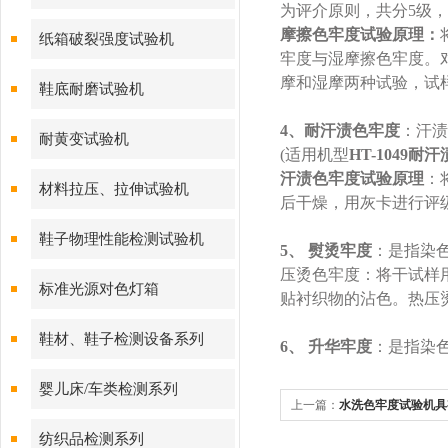
为评介原则，共分
5
级，
摩擦色牢度试验原理：
纸箱破裂强度试验机
牢度与湿摩擦色牢度。
摩和湿摩两种试验，试
鞋底耐磨试验机
4、耐汗渍色牢度
：汗渍
耐黄变试验机
(
适用机型
HT-1049
耐汗
汗渍色牢度试验原理
：
材料拉压、拉伸试验机
后干燥，用灰卡进行评
鞋子物理性能检测试验机
5
、
熨烫牢度
：是指染
压烫色牢度：将干试样
标准光源对色灯箱
贴衬织物的沾色。热压
鞋材、鞋子检测设备系列
6
、
升华牢度
：是指染
婴儿床/车类检测系列
上一篇：
水洗色牢度试验机具
纺织品检测系列