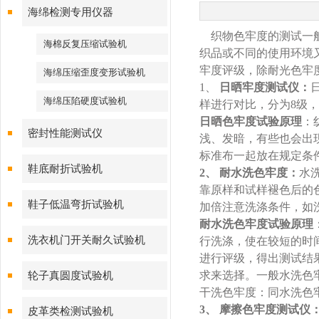
海绵检测专用仪器
织物色牢度的测试一
海棉反复压缩试验机
织品或不同的使用环境
牢度评级，除耐光色牢
海绵压缩歪度变形试验机
1
、
日晒牢度测试仪：
海绵压陷硬度试验机
样进行对比，分为
8
级，
日晒色牢度试验原理
：
密封性能测试仪
浅、发暗，有些也会出
标准布一起放在规定条
鞋底耐折试验机
2
、
耐水洗色牢度：
水
靠原样和试样褪色后的
鞋子低温弯折试验机
加倍注意洗涤条件，如
耐水洗色牢度试验原理
洗衣机门开关耐久试验机
行洗涤，使在较短的时
进行评级，得出测试结
求来选择。一般水洗色
轮子真圆度试验机
干洗色牢度：同水洗色
3
、
摩擦色牢度测试仪
皮革类检测试验机