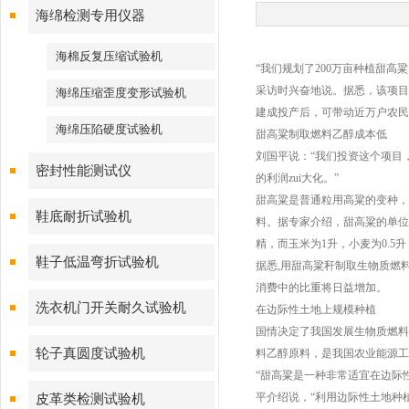
海绵检测专用仪器
海棉反复压缩试验机
“我们规划了200万亩种植甜
采访时兴奋地说。据悉，该项目
海绵压缩歪度变形试验机
建成投产后，可带动近万户农民
海绵压陷硬度试验机
甜高粱制取燃料乙醇成本低
刘国平说：“我们投资这个项目
密封性能测试仪
的利润zui大化。”
甜高粱是普通粒用高粱的变种，
鞋底耐折试验机
料。据专家介绍，甜高粱的单位
精，而玉米为1升，小麦为0.5升
鞋子低温弯折试验机
据悉,用甜高粱秆制取生物质燃
消费中的比重将日益增加。
洗衣机门开关耐久试验机
在边际性土地上规模种植
国情决定了我国发展生物质燃料
轮子真圆度试验机
料乙醇原料，是我国农业能源工
“甜高粱是一种非常适宜在边际
平介绍说，“利用边际性土地种
皮革类检测试验机