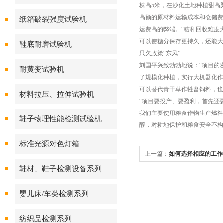
株高5米，在沙化土地种植甜高
高额的原材料运输成本和仓储费
纸箱破裂强度试验机
运费高的弊端。“秸秆回收难度
可以使糖分保存更持久，还能大
鞋底耐磨试验机
只欠政策“东风”
刘国平兴致勃勃地说：“项目的
耐黄变试验机
了规模化种植，实行大机器化作
可以替代青干草作牲畜饲料，也
材料拉压、拉伸试验机
“项目要投产、要盈利，首先还
我们主要使用粮食作物生产燃料
鞋子物理性能检测试验机
醇，对耕地保护和粮食安全不构
标准光源对色灯箱
上一篇：
如何选择相应的工作
鞋材、鞋子检测设备系列
婴儿床/车类检测系列
纺织品检测系列