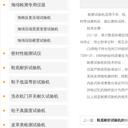
海绵检测专用仪器
耐磨试验机适用于布、纸、涂
海棉反复压缩试验机
时带动磨耗轮，藉以磨耗试样。
校准步骤：
海绵压缩歪度变形试验机
(1)一步，将计数器的额定转数
海绵压陷硬度试验机
动停止，停止秒表记时；第五步
(2)用电子秤分别对2509砝码、5
密封性能测试仪
7509+29；10009的砝码
耐磨试验机的技术特征：
鞋底耐折试验机
仪器严格按照标准设计，有
系统采用微电脑控制，搭配P
鞋子低温弯折试验机
内嵌式标准摩擦台保证均匀的
掉电记忆的独特设计为用户
洗衣机门开关耐久试验机
以上就是耐磨试验机的相关知
轮子真圆度试验机
上一篇：
鞋底耐折试验机的1
皮革类检测试验机