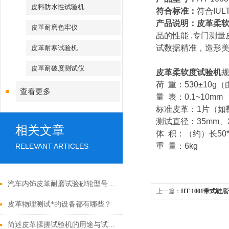
皮料防水性试验机
符合标准：
符合
IUL
产品说明：皮革柔
皮革耐磨色牢仪
品的性能
,
专门测量
试数据精准，造形
皮革耐寒试验机
皮革耐破度测试仪
皮革柔软度试验机
荷
重：
530±10g
（
查看更多
量
表：
0.1~10mm
标准皮革：
1
片（如
测试直径：
35mm
、
相关文章
体
积：（约）长
50
重
量：
6kg
RELEVANT ARTICLES
汽车内饰皮革耐磨试验砂轮型号与负荷如何匹配？
上一篇：
HT-1001带式
皮革物理测试*的设备都有哪些？
简述皮革揉搓试验机的用途与试验方法