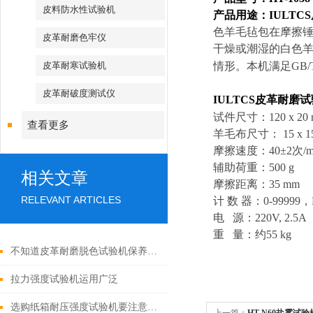
皮料防水性试验机
产品用途：IULTC
色羊毛毡包在摩擦
皮革耐磨色牢仪
干燥或潮湿的白色
皮革耐寒试验机
情形。本机
满足GB/
皮革耐破度测试仪
IULTCS皮革耐磨
试件尺寸：120 x 20
查看更多
羊毛布尺寸： 15 x 1
摩擦速度：40±2次/m
辅助荷重：500 g
相关文章
摩擦距离：35 mm
RELEVANT ARTICLES
计 数 器：0-99999
电 源：220V, 2.5A
重 量：约55 kg
不知道皮革耐磨脱色试验机保养程序的，进来看看这里
拉力强度试验机运用广泛
选购纸箱耐压强度试验机要注意哪几点性价比？