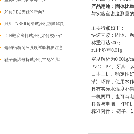
产品用途
：
固体比
如何判定皮鞋的帮面?
与实验室密度测量的*选
浅析TABER耐磨试验机故障解决方案
主要特点如下：
快速直读：固体、
DIN鞋底磨耗试验机如何校正砂纸来做测试？
称重可达300g
选购纸箱耐压强度试验机要注意哪几点性价比？
zui小称重0.01g
密度解析为
0.001
g
/c
鞋子低温弯折试验机常见的几种实验方法
PVC
、PE、牙膏、
日本主机、稳定性
清洁环保，使用水
具有实际水温度补
一机两用，也可当
具备与电脑、打印机连
标准附件： 镊子、