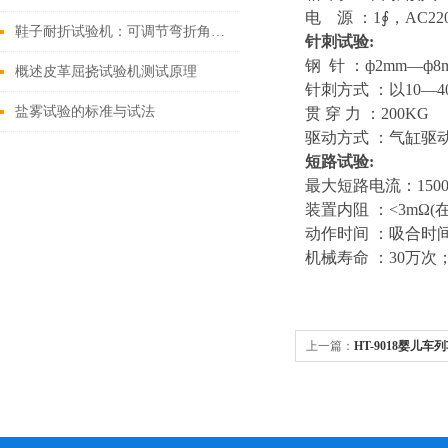
电
源
：
1
∮，
AC22
鞋子耐折试验机：可调节弯折角度，适配皮鞋、运动鞋等品类
针刺试验
:
钢
针
：
ф
2mm
—
ф
8
概述皮革屈挠试验机测试原理
针刺方式
：以
10
—
4
盐雾试验的标准与试法
贯
穿
力
：
200KG
驱动方式
：气缸驱
短路试验
:
最大短路电流：
15
0
装置内阻
：
<3
mΩ
(
动作时间
：吸合时
机械寿命
：
30万次
上一篇：
HT-9018婴儿