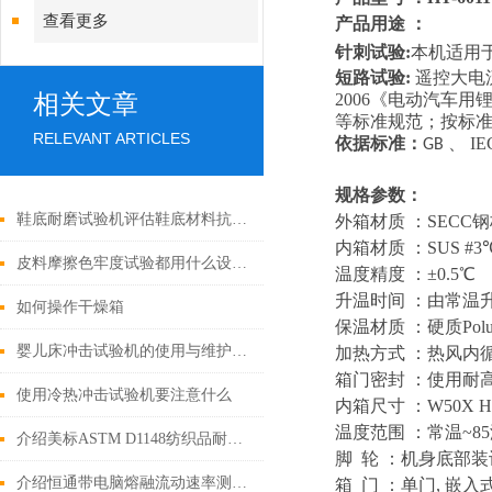
查看更多
产品用途
：
针刺试验
:
本机适用
短路试验
:
遥控大电
相关文章
2006
《电动汽车用
等标准规范；按标
RELEVANT ARTICLES
依据标准：
、
IE
GB
规格参数：
鞋底耐磨试验机评估鞋底材料抗磨损性能
外箱材质
：
SECC
内箱材质
：
SUS #3
皮料摩擦色牢度试验都用什么设备检测？
温度精度
：
±
0.5
℃
升温时间
：
由常温
如何操作干燥箱
保温材质
：
硬质
Pol
婴儿床冲击试验机的使用与维护注意事项
加热方式
：热风内
箱门密封
：
使用耐
使用冷热冲击试验机要注意什么
内箱尺寸
：
W
50
X H
温度范围
：常温
~
85
介绍美标ASTM D1148纺织品耐黄变试验标准及测试方法
脚
轮
：
机身底部装
介绍恒通带电脑熔融流动速率测定仪
箱
门
：
单门
,
嵌入