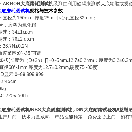
：
AKRON大底磨耗测试机
系列由利用砝码来测试大底轮胎或类
大底磨耗测试机
规格与技术参数:
直径为150mm, 厚度25m, 中心孔直径32mm；
6号，磨料为氧化铝
：34±1r.p.m
：76±2 r.p.m
6.7N±0.2N
度范围:0°~35°可调
状[长度为（D+2h）∏+0~5mm,12.7±0.2mm；厚度为3.2±0.2m
8°-1mm,厚度为12.7±0.2mm,硬度75~80度]
显示,0~99,999,999
52*45cm
kg
AC.220V.50Hz
N大底磨耗测试机
/NBS大底耐磨测试机/DIN大底耐磨试验机//整
生产厂商，技术力量成熟，产品性能稳定，免费送货上门，如有