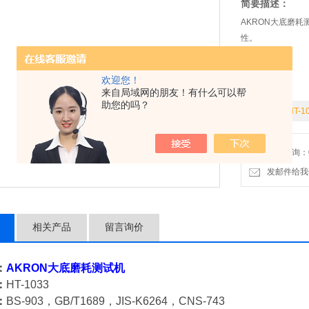
简要描述：
AKRON大底磨
性。
欢迎您！
来自局域网的朋友！有什么可以帮
助您的吗？
型号：
HT-1
免费咨询：076
发邮件给我们：
相关产品
留言询价
：
AKRON
大底磨耗测试机
：
HT-1033
：
BS-903，GB/T1689，JIS-K6264，CNS-743