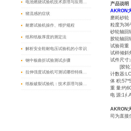
电池燃烧试验机技术原理与应用解析
产品说明
AKRON
猪流感的症状
磨耗砂轮：
粒度为3
耐磨试验机操作、维护规程
砂轮轴回转速
纸和纸板厚度的测定法
胶轮轴回转速
试验荷重：2
解析安全鞋耐电压试验机的小常识
试样倾斜角
试件尺寸:条
钢中板曲折试验测试步骤
[胶轮直径6
拉伸强度试验机可测试哪些特殊项目呢？
计数器:LCD
体 积:57*
纸板破裂试验机：技术原理与操作指南
重 量:约60
电 源:1∮.
AKRO
司为直接