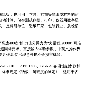
楞纸板，也可用于丝绸、棉布等非纸质材料的耐
自动计算、储存测试数据、打印，仪器用数字显
良，是科研单位、造纸厂家、包装行业、质检部
00次/秒,力值分辩力为“力量程/20000",可准
远超国标要求。直接输入试验参数，中英文操作界
能更好,即使出现意外也不会损害机器。
TM-D2210、TAPPIT403、GB6545各项性能参数和
：2001标准规定《纸板—耐破度的测定》；适用于各