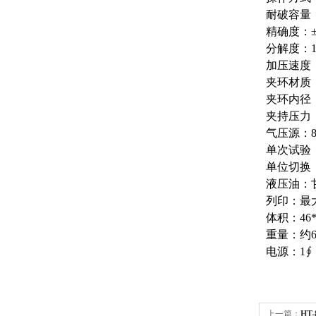
耐破容量：0
精确度：±
分解度：1/
加压速度：1
夹环材质：
夹环内径：
夹持压力：
气压源：8
单次试验
单位切换：kN
液压油：甘
列印：最
体积：46*
重量：约6
电源：1∮，
上一篇：
HT