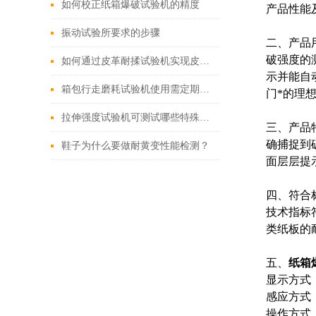
如何校正纸箱爆破试验机的精度
产品性能
振动试验所要求的步骤
二、产品
破强度的
如何通过皮革耐揉试验机实现皮革质量检测
示并能自
箱包行走磨耗试验机使用需定期对其进行检测
门*的理
拉伸强度试验机可测试哪些特殊项目呢？
三、产品特
确捕捉到
鞋子为什么要做耐黄变性能检测？
面层层提
四、符合标准
技术指标符
类纸板的
五、
纸箱
显示方式
感应方式
操作方式