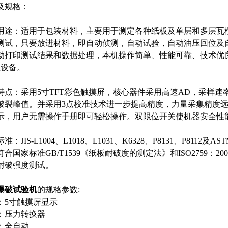
及规格：
用途：适用于包装材料，主要用于测定各种纸板及单层和多层瓦
测试，只要放进材料，即自动侦测，自动试验，自动油压回位及
动打印测试结果和数据处理，本机操作简单、性能可靠、技术优
想设备。
点：采用5寸TFT彩色触摸屏，核心器件采用高速AD，采样速率高达4
破裂峰值。并采用3点校准技术进一步提高精度，力量采集精度
示，用户无需操作手册即可轻松操作。双限位开关使机器安全性
：JIS-L1004、L1018、L1031、K6328、P8131、P8112及AS
合国家标准GB/T1539《纸板耐破度的测定法》和ISO2759
耐破强度测试。
爆破试验机
的规格参数:
：5寸触摸屏显示
：压力转换器
：全自动