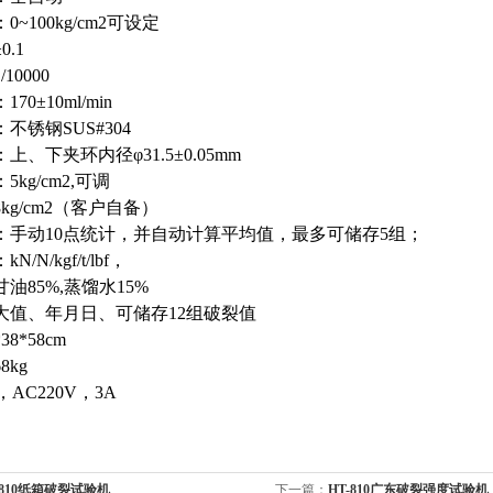
~100kg/cm2可设定
0.1
10000
70±10ml/min
不锈钢SUS#304
上、下夹环内径φ31.5±0.05mm
5kg/cm2,可调
kg/cm2（客户自备）
：手动10点统计，并自动计算平均值，最多可储存5组；
/N/kgf/t/lbf，
油85%,蒸馏水15%
大值、年月日、可储存12组破裂值
38*58cm
8kg
AC220V，3A
-810纸箱破裂试验机
下一篇：
HT-810广东破裂强度试验机