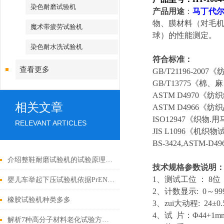
染色耐磨试验机
产品用途
：
马丁代
物、膜材料（对毛
魔术带疲劳试验机
球）的性能测定。
染色耐水洗试验机
符合标准：
查看更多
GB/T21196-2
GB/T13775《
ASTM D4970
相关文章
ASTM D4966
ISO12947《织
RELEVANT ARTICLES
JIS L1096《机织
BS-3424,ASTM-D4966
介绍整鞋耐磨试验机的试验原理与操作规则
技术规格参数说明
1、测试工位 ： 8
婴儿车举起下压试验机依据PrEN1888标准生产
2、计数显示: 0～
橡胶试验机种类多多
3、zui大动程: 24±0.
4、试 片：Φ44+1m
解析7种高分子材料老化试验方法比对