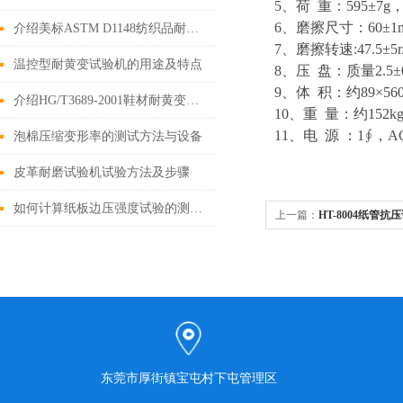
5、荷 重：595±7g，7
6、磨擦尺寸：60±1
介绍美标ASTM D1148纺织品耐黄变试验标准及测试方法
7、磨擦转速:47.5±5
温控型耐黄变试验机的用途及特点
8、压 盘：质量2.5±0.
9、体 积：约89×560
介绍HG/T3689-2001鞋材耐黄变的试验方法
10、重 量：约152k
11、电 源 ：1∮，AC
泡棉压缩变形率的测试方法与设备
皮革耐磨试验机试验方法及步骤
如何计算纸板边压强度试验的测试值？
上一篇：
HT-8004纸管抗
东莞市厚街镇宝屯村下屯管理区