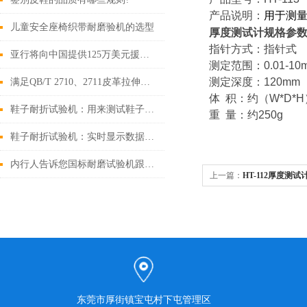
产品说明：
用于测
儿童安全座椅织带耐磨验机的选型
厚度测试计规格参
指针方式：指针式
亚行将向中国提供125万美元援助开发温室气体减排新技术
测定范围：0.01-10
测定深度：120mm
满足QB/T 2710、2711皮革拉伸试验的测定用什么仪器？
体 积：约（W*D*H）
鞋子耐折试验机：用来测试鞋子的耐久性和品质
重 量：约250g
鞋子耐折试验机：实时显示数据可存储的鞋类耐折次数精准检测分析设备
内行人告诉您国标耐磨试验机跟DIN耐磨试验机有什么不同
上一篇：
HT-112厚度测试
东莞市厚街镇宝屯村下屯管理区