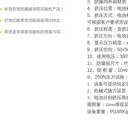
3
、防爆
内外箱材质
4
、
挤压位置：电池
欢迎您浏览爆破强度试验机产品！
5
、
挤压方式：
电池
灯泡式耐黄变试验箱采用OSR太阳灯制造!
可根据客户要求而
6
、挤压程度：直
挤
简述皮革揉搓试验机的用途与试验方法
7
、挤压方向：
电池
8
、显示压力精度：
9
、挤压
空间：
50×5
10
、使用电压：
380
1
1
、
防爆箱尺寸：
1
2
、观
察
窗：
10m
B
、
250N
压力试验
1
、
设备可提供恒定
2
、
机械式施力设置
3
、
电池分别挤压两
观察窗：
厚双
10mm
设备重量：约
16
5Kg