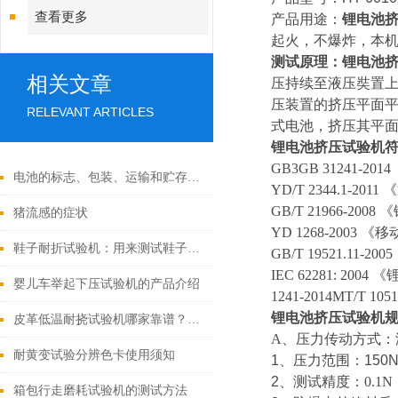
查看更多
产品用途：
锂
电池
起火，不爆炸，本
测试原理：锂
电池
相关文章
压持续至液压奘置
压装置的挤压平面
RELEVANT ARTICLES
式电池，挤压其平
锂电池挤压试验机
GB3GB 31241-2014
电池的标志、包装、运输和贮存应在哪些范围？
YD/T 2344.1-2011
《
GB/T 21966-2008
《
猪流感的症状
YD 1268-2003
《移
鞋子耐折试验机：用来测试鞋子的耐久性和品质
GB/T 19521.11-2005
IEC 62281: 2004
《
婴儿车举起下压试验机的产品介绍
1241-2014MT/T 105
锂电池挤压试验机
皮革低温耐挠试验机哪家靠谱？2026行业优秀企业盘点
A
、
压力传动方式：
耐黄变试验分辨色卡使用须知
1
、压力范围：
150
2
、测试精度：
0.1
箱包行走磨耗试验机的测试方法