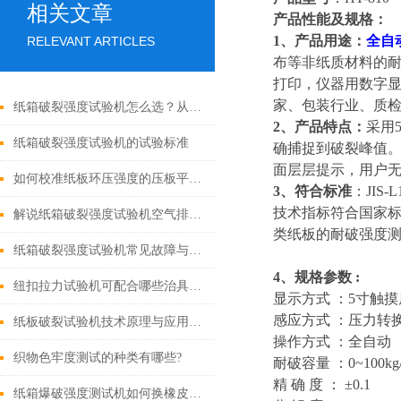
相关文章
产品性能及规格：
1、产品用途：
全自
RELEVANT ARTICLES
布等非纸质材料的
打印，仪器用数字显
家、包装行业、质检
纸箱破裂强度试验机怎么选？从测试原理、标准依据到选购避坑全指南
2、产品特点：
采用5
纸箱破裂强度试验机的试验标准
确捕捉到破裂峰值。
面层层提示，用户无
如何校准纸板环压强度的压板平行度与准确度
3、符合标准
：JIS-
技术指标符合国家标准
解说纸箱破裂强度试验机空气排除法
类纸板的耐破强度
纸箱破裂强度试验机常见故障与解决方法
4、
规格参数 :
纽扣拉力试验机可配合哪些治具做试验？
显示方式 ：5寸触
感应方式 ：压力转
纸板破裂试验机技术原理与应用解析
操作方式 ：全自动
织物色牢度测试的种类有哪些?
耐破容量 ：0~100kg
精 确 度 ： ±0.1
纸箱爆破强度测试机如何换橡皮膜？