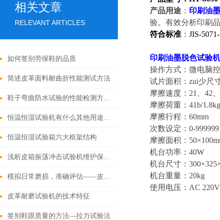
相关文章
产品用途
：
印刷油
验。有效分析印刷品
RELEVANT ARTICLES
符合标准
：
JIS-507
印刷油墨脱色试验
如何签别劳保鞋的品质
操作方式：微电脑控
简述皮革面料耐曲折性能测试方法
试片面积：zui少尺寸2
摩擦速度：21、42、
鞋子弯曲防水试验的性能检测方法与分析
摩擦荷重：41b/1.8k
摩擦行程：60mm
恒温恒湿试验机有什么其他用途吗？
次数设定：0-99999
恒温恒湿试验箱六大框架结构
摩擦面积：50×100m
机台功率：40W
浅析皮箱振荡冲击试验机维护保养及注意事项
机台尺寸：300×325×
机台重量：20kg
模拟日常磨损，准确评估——皮革耐揉试验机技术前沿
使用电压：AC 220V 5
皮革耐磨试验机的技术特征
签别鞋跟质量的方法—拉力试验法