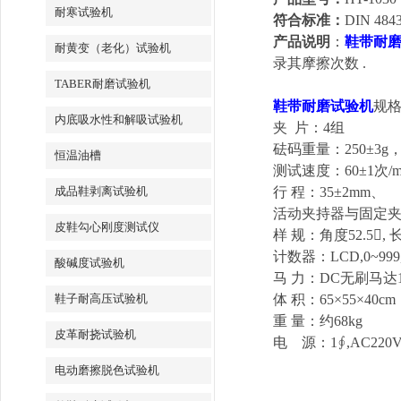
耐寒试验机
符合标准：
DIN 48
产品说明
：
鞋带耐
耐黄变（老化）试验机
录其摩擦次数 .
TABER耐磨试验机
鞋带耐磨试验机
规
内底吸水性和解吸试验机
夹 片：4组
砝码重量：250±3g
恒温油槽
测试速度：60±1次/m
成品鞋剥离试验机
行 程：35±2mm、
活动夹持器与固定夹持器
皮鞋勾心刚度测试仪
样 规：角度52.5, 长
计数器：LCD,0~999,
酸碱度试验机
马 力：DC无刷马达1
鞋子耐高压试验机
体 积：65×55×40cm
重 量：约68kg
皮革耐挠试验机
电 源：1∮,AC220V,
电动磨擦脱色试验机