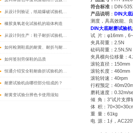
符合标准：
DIN-535
从设计到验证，纸箱爆破试验机助力包装品质飞跃
产品说明
：
DIN
大底
测度，具高效能、
橡胶臭氧老化试验机的箱体构造
DIN
大底耐磨试验机
试 片：φ16mm，6
从设计到生产：鞋子耐折试验机在鞋类研发流程中的重要作用
夹具荷重：2.5N
如何检测鞋底的耐黄、耐折与耐磨性能？
砝码荷重：2.5N,5N
夹具横向位移量：4.
如何签别劳保鞋的品质
滚轮直径：150mm
滚轮长度：460mm
恒通介绍安全鞋耐曲折试验机的测试要求
滚轮转速：40rpm
耐磨试验机由哪些部分组成的？
行程预定：40m/20
磨耗速度：0.32m/se
耐黄变试验分辨色卡使用须知
倾 角：3°试片支
体 积：70×30×30c
重 量：61kg
电 源：1∮，AC220V